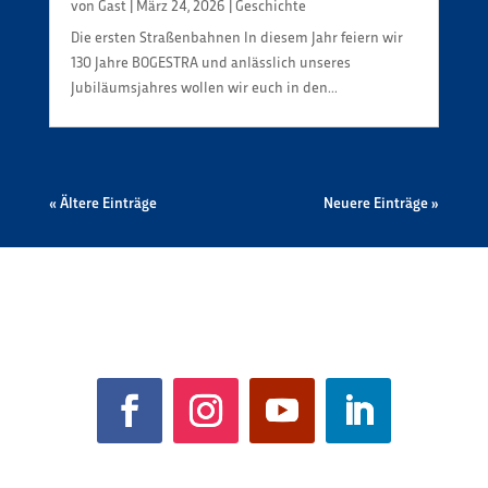
von
Gast
|
März 24, 2026
|
Geschichte
Die ersten Straßenbahnen In diesem Jahr feiern wir
130 Jahre BOGESTRA und anlässlich unseres
Jubiläumsjahres wollen wir euch in den...
« Ältere Einträge
Neuere Einträge »