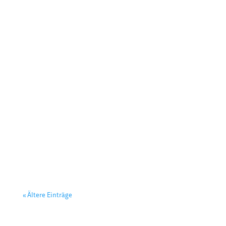
Christoph
Gast
« Ältere Einträge