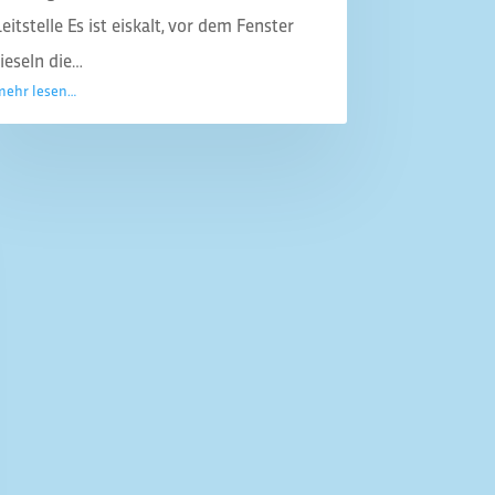
Leitstelle Es ist eiskalt, vor dem Fenster
rieseln die…
mehr lesen…