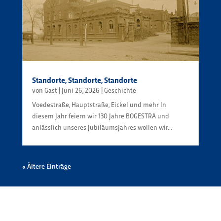
Standorte, Standorte, Standorte
von
Gast
|
Juni 26, 2026
|
Geschichte
Voedestraße, Hauptstraße, Eickel und mehr In
diesem Jahr feiern wir 130 Jahre BOGESTRA und
anlässlich unseres Jubiläumsjahres wollen wir...
« Ältere Einträge